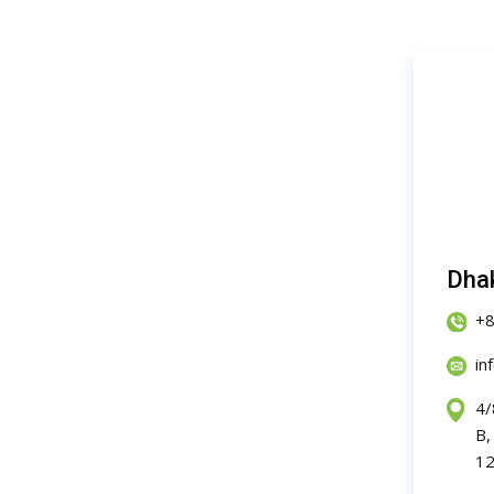
Dhak
+
in
4/
B,
12