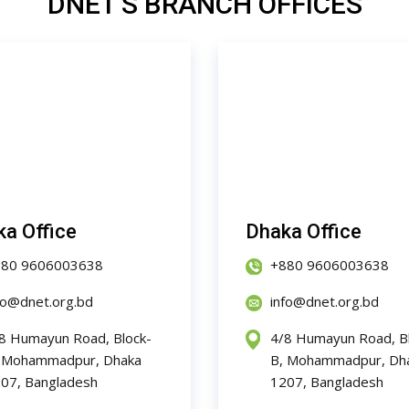
DNET'S BRANCH OFFICES
a Office
Dhaka Office
880 9606003638
+880 9606003638
fo@dnet.org.bd
info@dnet.org.bd
8 Humayun Road, Block-
4/8 Humayun Road, B
 Mohammadpur, Dhaka
B, Mohammadpur, Dh
07, Bangladesh
1207, Bangladesh