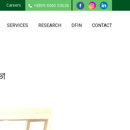
Careers
+8809 6060 03638
SERVICES
RESEARCH
DFIN
CONTACT
ভা